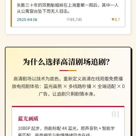
失散三十年的双胞胎姐妹在上海重聚一周后，其中一人
从公寓窗台坠下而无人目击。
2025-04-18
89,745
8.7
为什么选择
高清剧场
追剧？
高清剧场
以技术为底色，重新定义
高清在线观看免费播
放电视剧
体验：蓝光画质 × 多线路秒播 × 全端适配 × 0
广告，让追剧只剩剧情本身。
蓝光画质
1080P 起步，热剧标配 4K 蓝光，原声音轨 + 智能字
幕匹配，画面细节与剧情情绪同步在线。