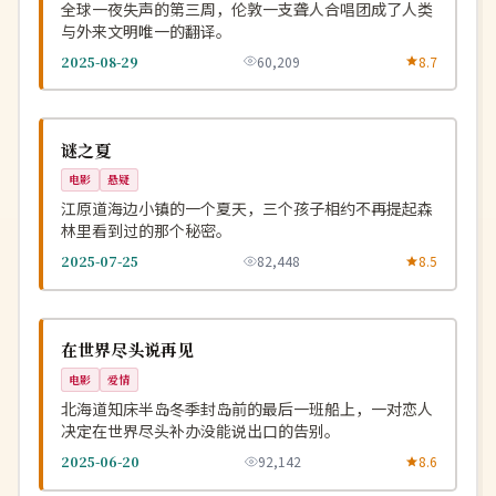
全球一夜失声的第三周，伦敦一支聋人合唱团成了人类
与外来文明唯一的翻译。
2025-08-29
60,209
8.7
连载中
NEW
韩国
谜之夏
电影
悬疑
江原道海边小镇的一个夏天，三个孩子相约不再提起森
林里看到过的那个秘密。
2025-07-25
82,448
8.5
热播
NEW
日本
在世界尽头说再见
电影
爱情
北海道知床半岛冬季封岛前的最后一班船上，一对恋人
决定在世界尽头补办没能说出口的告别。
2025-06-20
92,142
8.6