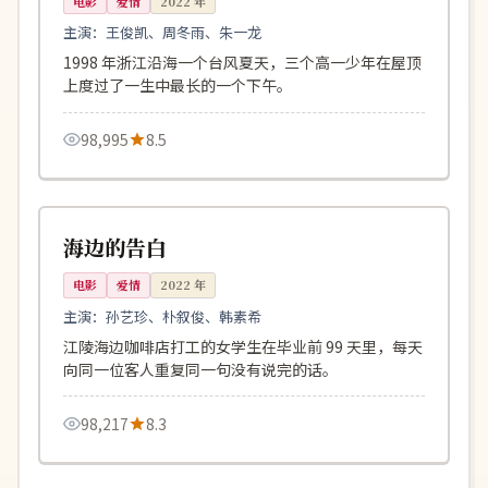
电影
爱情
2022
年
主演：
王俊凯、周冬雨、朱一龙
1998 年浙江沿海一个台风夏天，三个高一少年在屋顶
上度过了一生中最长的一个下午。
98,995
8.5
108分钟
院线
韩国
海边的告白
电影
爱情
2022
年
主演：
孙艺珍、朴叙俊、韩素希
江陵海边咖啡店打工的女学生在毕业前 99 天里，每天
向同一位客人重复同一句没有说完的话。
98,217
8.3
128分钟
院线