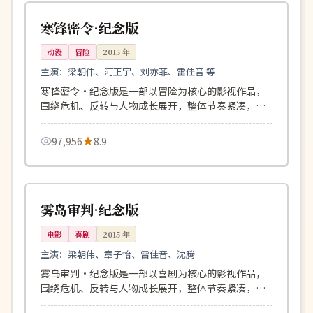
英国
寒锋密令·纪念版
动漫
冒险
2015
年
主演：
梁朝伟、河正宇、刘亦菲、雷佳音 等
寒锋密令·纪念版是一部以冒险为核心的影视作品，
围绕危机、反转与人物成长展开，整体节奏紧凑，值
得推荐观看。
97,956
8.9
105分钟
院线
美国
雾岛审判·纪念版
电影
喜剧
2015
年
主演：
梁朝伟、章子怡、雷佳音、沈腾
雾岛审判·纪念版是一部以喜剧为核心的影视作品，
围绕危机、反转与人物成长展开，整体节奏紧凑，值
得推荐观看。