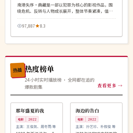
南港失序·典藏是一部以犯罪为核心的影视作品，围
绕危机、反转与人物成长展开，整体节奏紧凑，值得
推荐观看。
97,887
8.3
热度榜单
热播
24 小时实时播放榜 · 全网都在追的
查看更多
爆款剧集
99:42
99:01
完结
院线
中国
韩国
那年盛夏的我
海边的告白
电影
2022
电影
2022
主演：
王俊凯、周冬雨 等
主演：
孙艺珍、朴叙俊 等