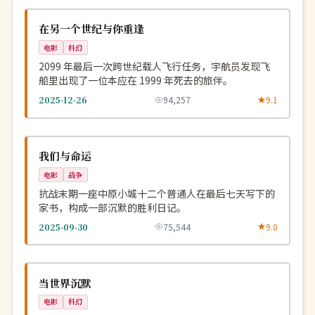
NEW
美国
在另一个世纪与你重逢
电影
科幻
2099 年最后一次跨世纪载人飞行任务，宇航员发现飞
船里出现了一位本应在 1999 年死去的旅伴。
2025-12-26
94,257
9.1
完结
NEW
中国
我们与命运
电影
战争
抗战末期一座中原小城十二个普通人在最后七天写下的
家书，构成一部沉默的胜利日记。
2025-09-30
75,544
9.0
独播
NEW
英国
当世界沉默
电影
科幻