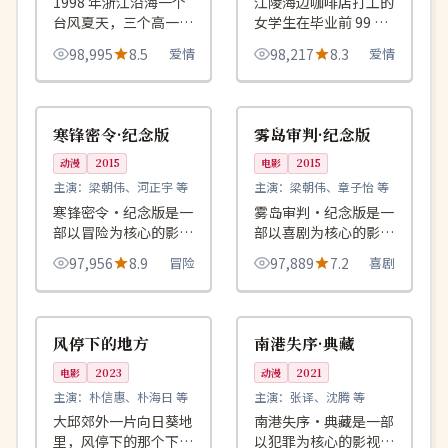
1998 年浙江沿海一个
江陵海边咖啡店打工的
台风夏天，三个高一少
女学生在毕业前 99 天
年在屋顶上度过了一生
里，每天向同一位客人
98,995
8.5
爱情
98,217
8.3
爱情
中最长的一个下午。
重复同一句没有说完的
话。
99:42
99:58
院线
院线
英国
美国
寒锋密令·纪念版
雾岛审判·纪念版
动漫
2015
电影
2015
主演：
梁朝伟、河正宇 等
主演：
梁朝伟、章子怡 等
寒锋密令·纪念版是一
雾岛审判·纪念版是一
部以冒险为核心的影视
部以喜剧为核心的影视
作品，围绕危机、反转
作品，围绕危机、反转
97,956
8.9
冒险
97,889
7.2
喜剧
与人物成长展开，整体
与人物成长展开，整体
节奏紧凑，值得推荐观
节奏紧凑，值得推荐观
99:51
99:00
高分
独播
看。
看。
韩国
中国
风停下的地方
南港失序·典藏
电影
2023
动漫
2021
主演：
朴信惠、朴海日 等
主演：
张译、沈腾 等
大邱郊外一片向日葵地
南港失序·典藏是一部
里，风停下的那个下
以犯罪为核心的影视作