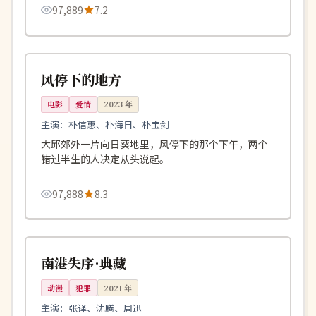
97,889
7.2
113分钟
高分
韩国
风停下的地方
电影
爱情
2023
年
主演：
朴信惠、朴海日、朴宝剑
大邱郊外一片向日葵地里，风停下的那个下午，两个
错过半生的人决定从头说起。
97,888
8.3
158分钟
独播
中国
南港失序·典藏
动漫
犯罪
2021
年
主演：
张译、沈腾、周迅