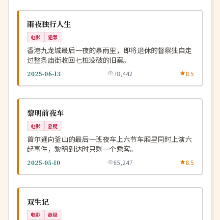
杜比
NEW
中国
雨夜独行人生
电影
犯罪
香港九龙城最后一夜的暴雨里，即将退休的督察独自走
过整条庙街收回七桩没破的旧案。
2025-06-13
78,442
8.5
杜比
NEW
韩国
黎明前夜车
电影
悬疑
首尔通向釜山的最后一班夜车上六节车厢里同时上演六
起事件，黎明到达时只剩一个乘客。
2025-05-10
65,247
8.5
高分
NEW
中国
双生记
电影
悬疑