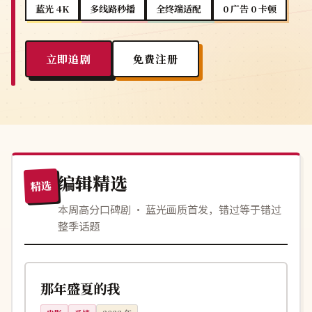
蓝光 4K
多线路秒播
全终端适配
0 广告 0 卡顿
立即追剧
免费注册
编辑精选
精选
本周高分口碑剧 · 蓝光画质首发，错过等于错过
整季话题
110分钟
完结
中国
那年盛夏的我