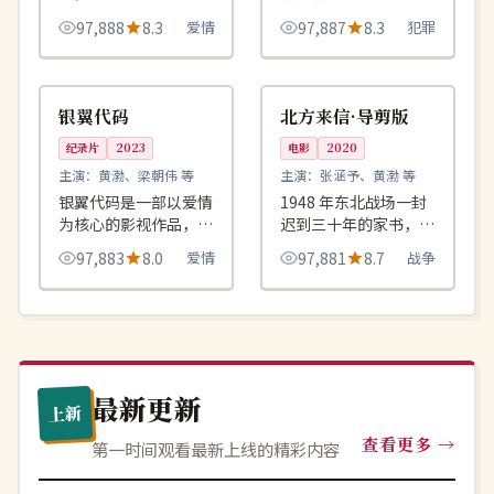
午，两个错过半生的人
品，围绕危机、反转与
97,888
8.3
爱情
97,887
8.3
犯罪
决定从头说起。
人物成长展开，整体节
奏紧凑，值得推荐观
99:04
99:55
连载中
杜比
看。
英国
中国
银翼代码
北方来信·导剪版
纪录片
2023
电影
2020
主演：
黄渤、梁朝伟 等
主演：
张涵予、黄渤 等
银翼代码是一部以爱情
1948 年东北战场一封
为核心的影视作品，围
迟到三十年的家书，沿
绕危机、反转与人物成
着冰冻的铁轨翻越六个
97,883
8.0
爱情
97,881
8.7
战争
长展开，整体节奏紧
省最终送达。
凑，值得推荐观看。
最新更新
上新
查看更多
第一时间观看最新上线的精彩内容
杜比